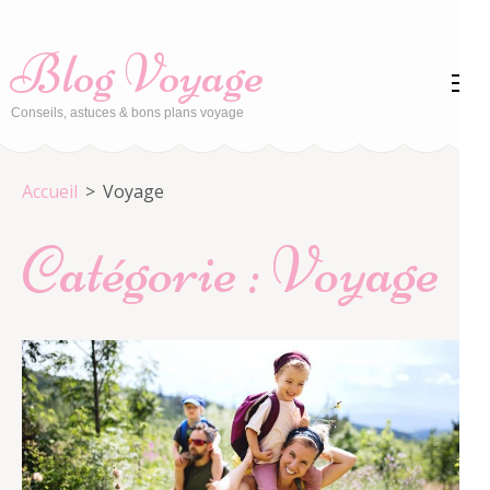
Aller
au
Blog Voyage
contenu
(Pressez
Conseils, astuces & bons plans voyage
Entrée)
Accueil
>
Voyage
Catégorie :
Voyage